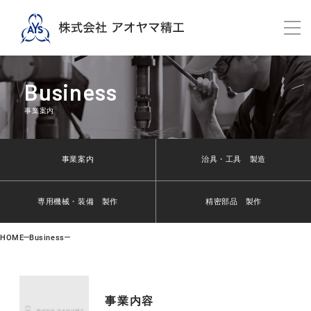
Business
事業案内
事業案内
治具・工具 製造
専用機械・装備 製作
精密部品 製作
HOME
Business
事業内容